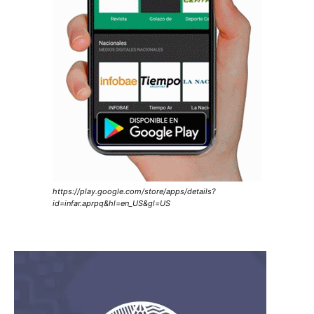
https://play.google.com/store/apps/details?
id=infar.aprpq&hl=en_US&gl=US