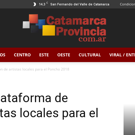
C
14.3
Condicion
San Fernando del Valle de Catamarca
OS
CENTRO
ESTE
OESTE
CULTURAL
VIRAL / EN
Catamarca
n de artistas locales para el Poncho 2018
lataforma de
Provincia
tas locales para el