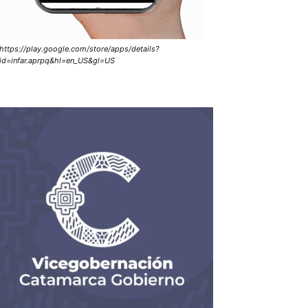
https://play.google.com/store/apps/details?
id=infar.aprpq&hl=en_US&gl=US