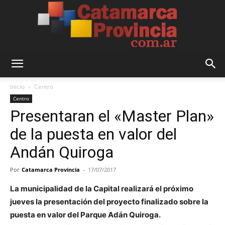
Catamarca
Inicio
Centro
Centro
Presentaran el «Master Plan»
Provincia
de la puesta en valor del
Andán Quiroga
Por
Catamarca Provincia
-
17/07/2017
La municipalidad de la Capital realizará el próximo
jueves la presentación del proyecto finalizado sobre la
puesta en valor del Parque Adán Quiroga.