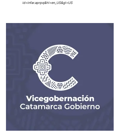
id=infar.aprpq&hl=en_US&gl=US