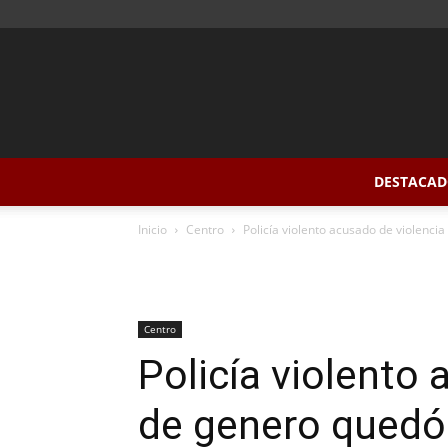
DESTACAD
Inicio
Centro
Policía violento acusado de violenci
Centro
Policía violento 
de genero quedó 