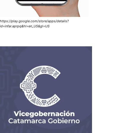
https://play.google.com/store/apps/details?
id=infar.aprpq&hl=en_US&gl=US