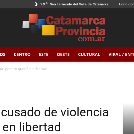
C
9.9
Condicion
San Fernando del Valle de Catamarca
OS
CENTRO
ESTE
OESTE
CULTURAL
VIRAL / EN
Catamarca
a de genero quedó en libertad
Provincia
acusado de violencia
en libertad