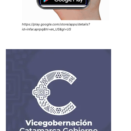
https://play.google.com/store/apps/details?
id=infar.aprpq&hl=en_US&gl=US