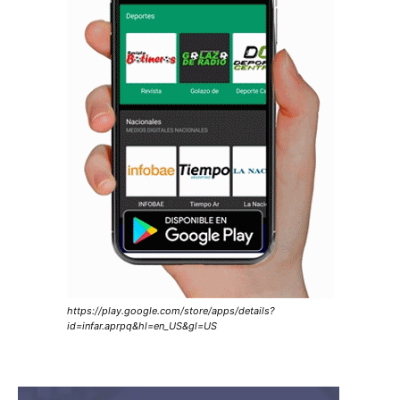
https://play.google.com/store/apps/details?
id=infar.aprpq&hl=en_US&gl=US