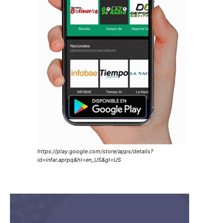
https://play.google.com/store/apps/details?
id=infar.aprpq&hl=en_US&gl=US