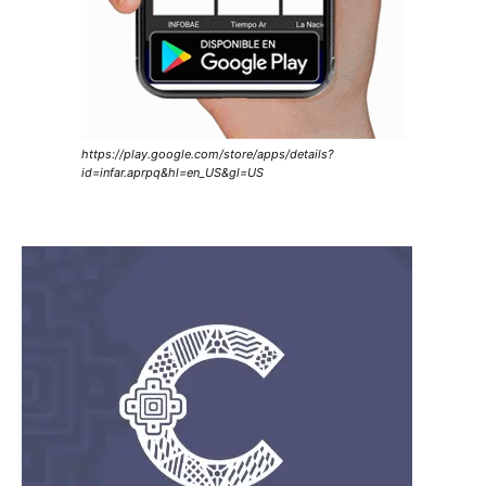
https://play.google.com/store/apps/details?
id=infar.aprpq&hl=en_US&gl=US