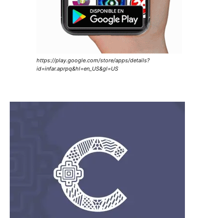
https://play.google.com/store/apps/details?
id=infar.aprpq&hl=en_US&gl=US