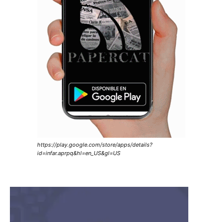
https://play.google.com/store/apps/details?
id=infar.aprpq&hl=en_US&gl=US