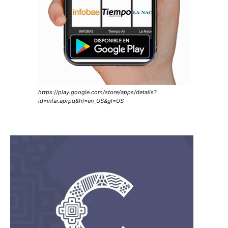
https://play.google.com/store/apps/details?
id=infar.aprpq&hl=en_US&gl=US