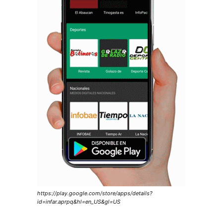
https://play.google.com/store/apps/details?
id=infar.aprpq&hl=en_US&gl=US