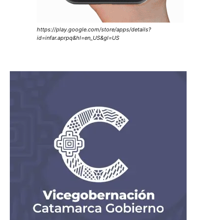
https://play.google.com/store/apps/details?
id=infar.aprpq&hl=en_US&gl=US