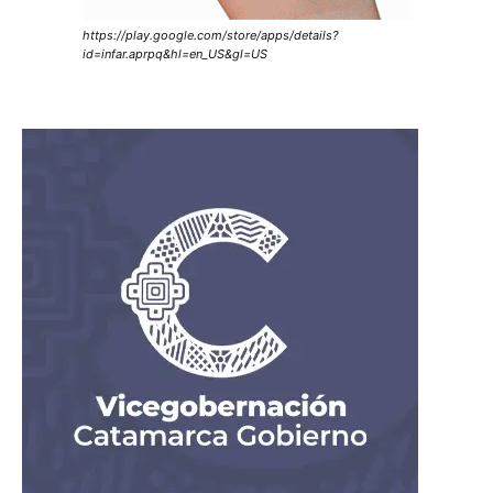
https://play.google.com/store/apps/details?
id=infar.aprpq&hl=en_US&gl=US