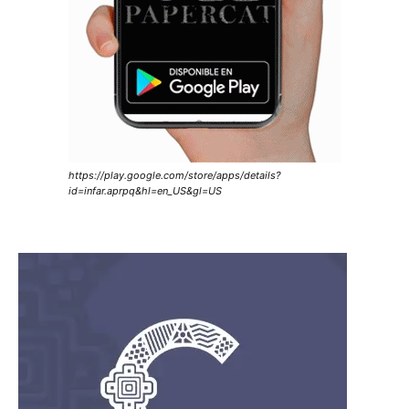
https://play.google.com/store/apps/details?
id=infar.aprpq&hl=en_US&gl=US