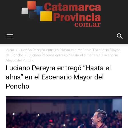
Catamarca
Inicio
Luciano Pereyra entregó “Hasta el alma” en el Escenario Mayor
del Poncho
Luciano Pereyra entregó “Hasta el alma” en el Escenario
Mayor del Poncho
Luciano Pereyra entregó “Hasta el
Provincia
alma” en el Escenario Mayor del
Poncho