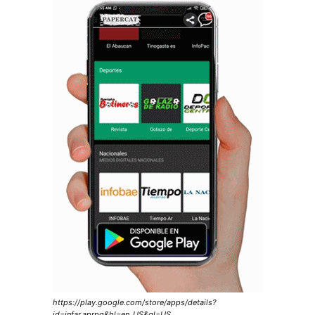
https://play.google.com/store/apps/details?
id=infar.aprpq&hl=en_US&gl=US