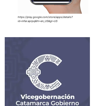
https://play.google.com/store/apps/details?
id=infar.aprpq&hl=en_US&gl=US