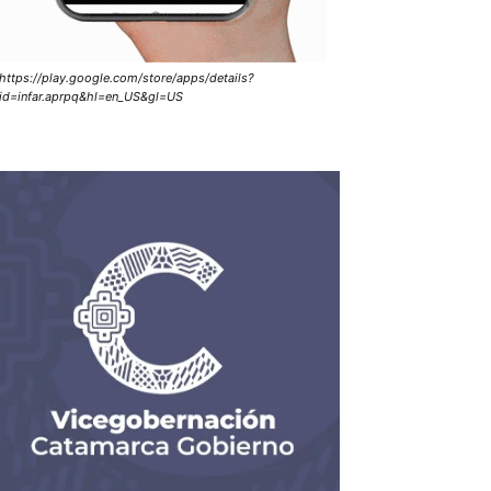
https://play.google.com/store/apps/details?
id=infar.aprpq&hl=en_US&gl=US