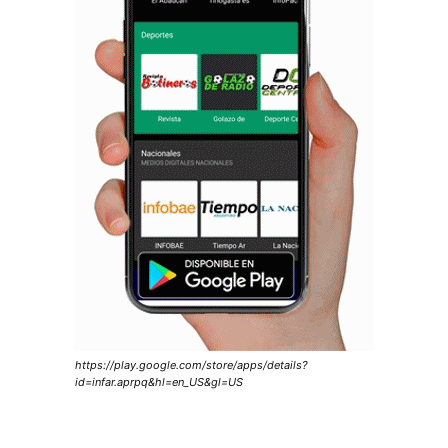
https://play.google.com/store/apps/details?
id=infar.aprpq&hl=en_US&gl=US