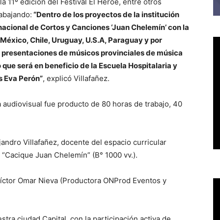
la 11º edición del Festival El Héroe, entre otros
rabajando:
“Dentro de los proyectos de la institución
rnacional de Cortos y Canciones ‘Juan Chelemín’ con la
México, Chile, Uruguay, U.S.A, Paraguay y por
 presentaciones de músicos provinciales de música
 que será en beneficio de la Escuela Hospitalaria y
os Eva Perón”
, explicó Villafañez.
 audiovisual fue producto de 80 horas de trabajo, 40
jandro Villafañez, docente del espacio curricular
 “Cacique Juan Chelemín” (B° 1000 vv.).
e Víctor Omar Nieva (Productora ONProd Eventos y
tra ciudad Capital, con la participación activa de