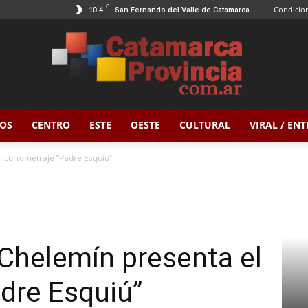
C
10.4
Condicion
San Fernando del Valle de Catamarca
OS
CENTRO
ESTE
OESTE
CULTURAL
VIRAL / EN
Catamarca
l cortometraje “Padre Esquiú”
Provincia
Chelemín presenta el
dre Esquiú”