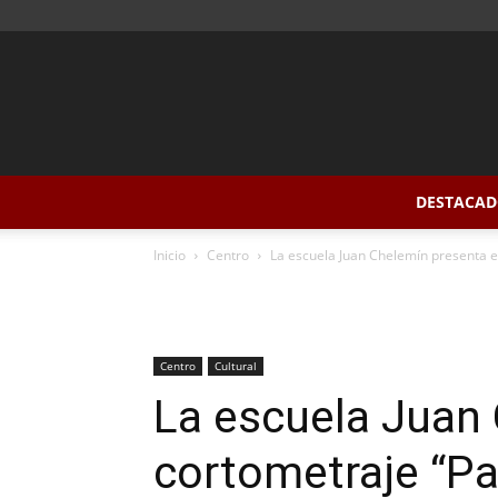
DESTACAD
Inicio
Centro
La escuela Juan Chelemín presenta e
Centro
Cultural
La escuela Juan 
cortometraje “Pa