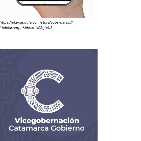
https://play.google.com/store/apps/details?
id=infar.aprpq&hl=en_US&gl=US