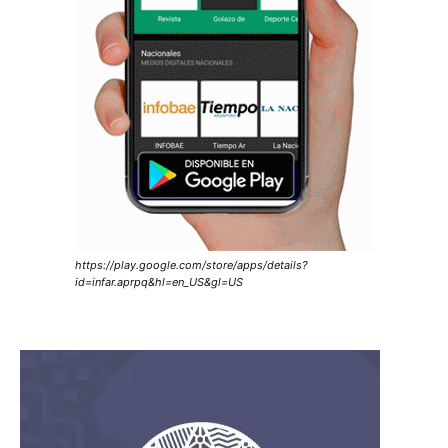
https://play.google.com/store/apps/details?
id=infar.aprpq&hl=en_US&gl=US