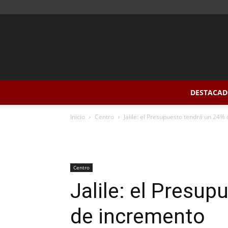
DESTACAD
Inicio
Centro
Jalile: el Presupuesto tendrá un 24%
Centro
Jalile: el Presu
de incremento