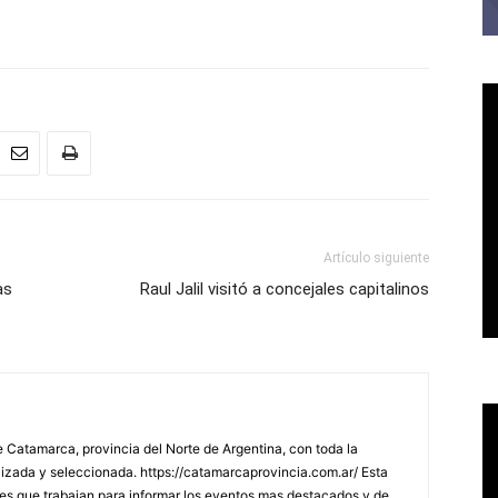
Artículo siguiente
as
Raul Jalil visitó a concejales capitalinos
 Catamarca, provincia del Norte de Argentina, con toda la
lizada y seleccionada. https://catamarcaprovincia.com.ar/ Esta
s que trabajan para informar los eventos mas destacados y de