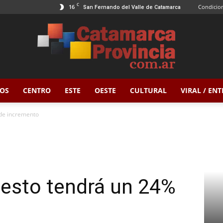
C
16
Condicion
San Fernando del Valle de Catamarca
OS
CENTRO
ESTE
OESTE
CULTURAL
VIRAL / EN
Catamarca
 de incremento
Provincia
puesto tendrá un 24%