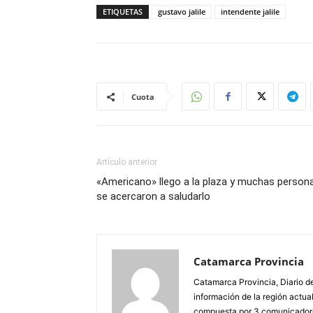
ETIQUETAS
gustavo jalile
intendente jalile
Cuota
Artículo anterior
«Americano» llego a la plaza y muchas person
se acercaron a saludarlo
Catamarca Provincia
Catamarca Provincia, Diario de
información de la región actua
compuesta por 3 comunicadore