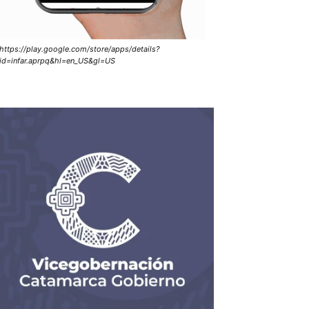
https://play.google.com/store/apps/details?
id=infar.aprpq&hl=en_US&gl=US