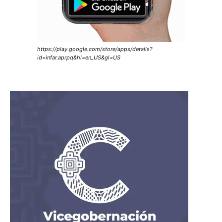
https://play.google.com/store/apps/details?
id=infar.aprpq&hl=en_US&gl=US