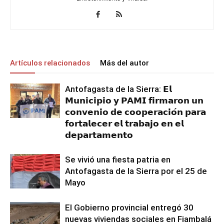
Artículos relacionados
Más del autor
Antofagasta de la Sierra: 𝗘𝗹
𝗠𝘂𝗻𝗶𝗰𝗶𝗽𝗶𝗼 𝘆 𝗣𝗔𝗠𝗜 𝗳𝗶𝗿𝗺𝗮𝗿𝗼𝗻 𝘂𝗻
𝗰𝗼𝗻𝘃𝗲𝗻𝗶𝗼 𝗱𝗲 𝗰𝗼𝗼𝗽𝗲𝗿𝗮𝗰𝗶𝗼́𝗻 𝗽𝗮𝗿𝗮
𝗳𝗼𝗿𝘁𝗮𝗹𝗲𝗰𝗲𝗿 𝗲𝗹 𝘁𝗿𝗮𝗯𝗮𝗷𝗼 𝗲𝗻 𝗲𝗹
𝗱𝗲𝗽𝗮𝗿𝘁𝗮𝗺𝗲𝗻𝘁𝗼
Se vivió una fiesta patria en
Antofagasta de la Sierra por el 25 de
Mayo
El Gobierno provincial entregó 30
nuevas viviendas sociales en Fiambalá