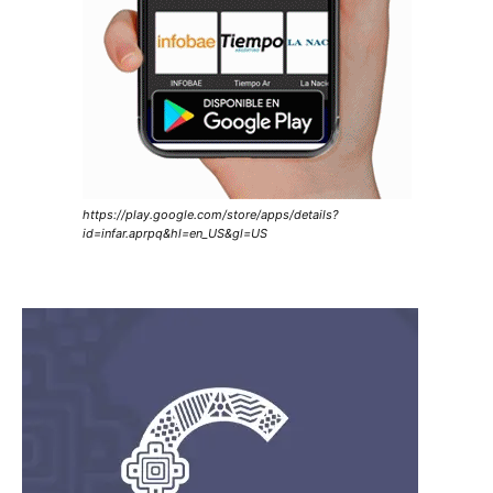
https://play.google.com/store/apps/details?
id=infar.aprpq&hl=en_US&gl=US