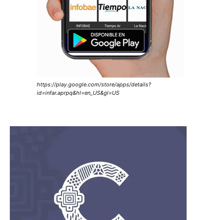
https://play.google.com/store/apps/details?
id=infar.aprpq&hl=en_US&gl=US