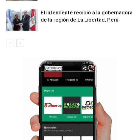
El intendente recibió a la gobernadora
de la región de La Libertad, Perú