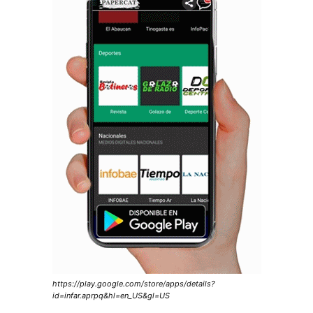
https://play.google.com/store/apps/details?
id=infar.aprpq&hl=en_US&gl=US