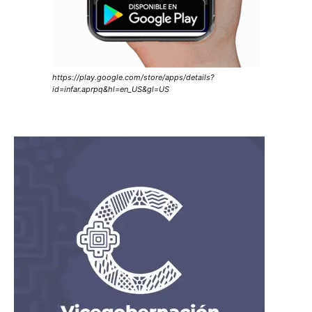
https://play.google.com/store/apps/details?
id=infar.aprpq&hl=en_US&gl=US