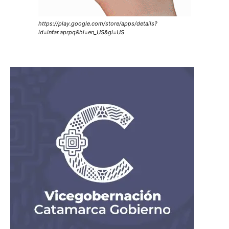
https://play.google.com/store/apps/details?
id=infar.aprpq&hl=en_US&gl=US