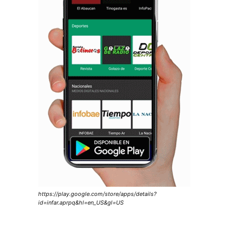
https://play.google.com/store/apps/details?
id=infar.aprpq&hl=en_US&gl=US