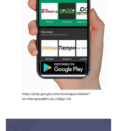
https://play.google.com/store/apps/details?
id=infar.aprpq&hl=en_US&gl=US