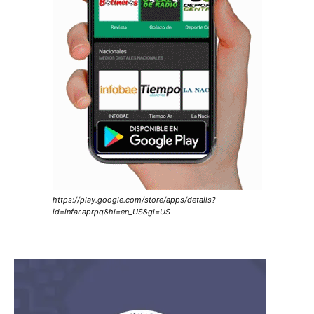
https://play.google.com/store/apps/details?
id=infar.aprpq&hl=en_US&gl=US