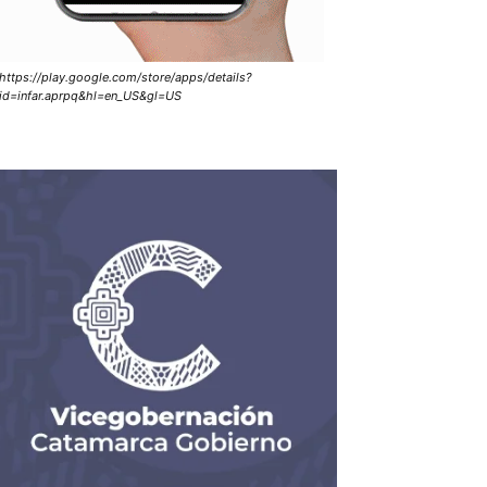
https://play.google.com/store/apps/details?
id=infar.aprpq&hl=en_US&gl=US