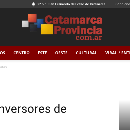
C
22.6
Condicion
San Fernando del Valle de Catamarca
OS
CENTRO
ESTE
OESTE
CULTURAL
VIRAL / EN
Catamarca
gatas
Provincia
inversores de