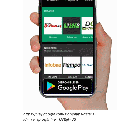
https://play.google.com/store/apps/details?
id=infar.aprpq&hl=en_US&gl=US