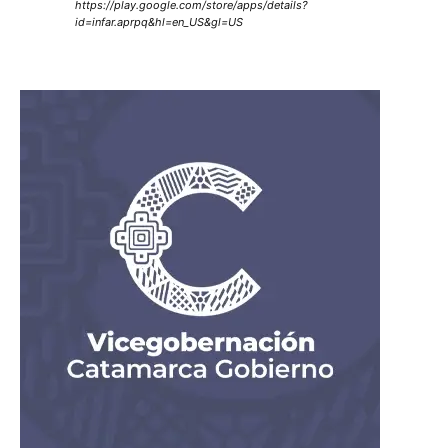
https://play.google.com/store/apps/details?
id=infar.aprpq&hl=en_US&gl=US