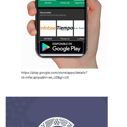
https://play.google.com/store/apps/details?
id=infar.aprpq&hl=en_US&gl=US