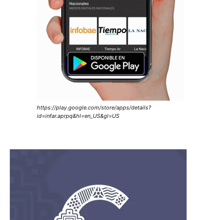
https://play.google.com/store/apps/details?
id=infar.aprpq&hl=en_US&gl=US