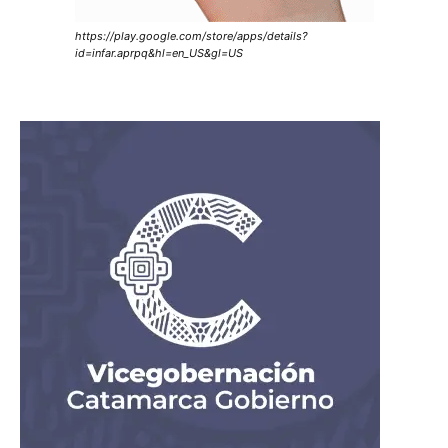
https://play.google.com/store/apps/details?
id=infar.aprpq&hl=en_US&gl=US