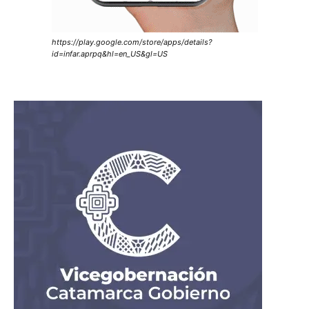
https://play.google.com/store/apps/details?
id=infar.aprpq&hl=en_US&gl=US