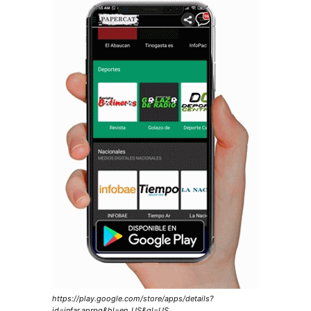
https://play.google.com/store/apps/details?
id=infar.aprpq&hl=en_US&gl=US