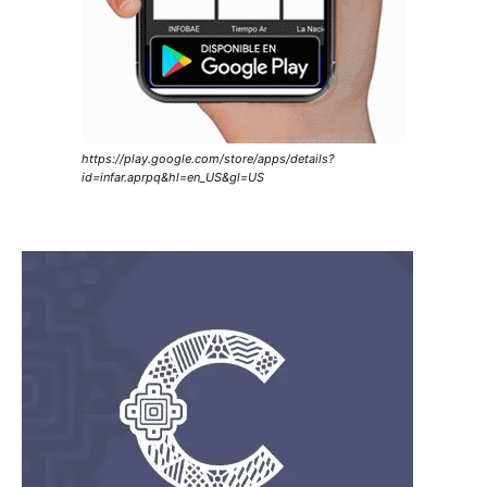
https://play.google.com/store/apps/details?
id=infar.aprpq&hl=en_US&gl=US