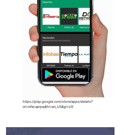
https://play.google.com/store/apps/details?
id=infar.aprpq&hl=en_US&gl=US