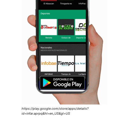
https://play.google.com/store/apps/details?
id=infar.aprpq&hl=en_US&gl=US