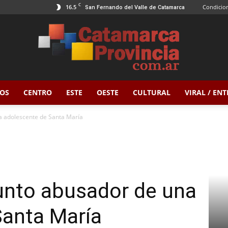
C
16.5
Condicion
San Fernando del Valle de Catamarca
OS
CENTRO
ESTE
OESTE
CULTURAL
VIRAL / EN
Catamarca
a adolescente de Santa María
Provincia
unto abusador de una
Santa María