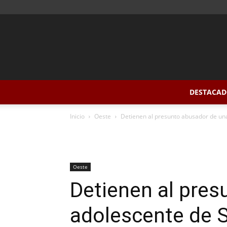
DESTACAD
Inicio
Oeste
Detienen al presunto abusador de un
Oeste
Detienen al pres
adolescente de 