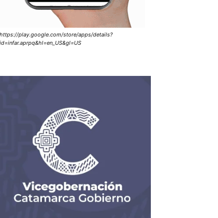
https://play.google.com/store/apps/details?
id=infar.aprpq&hl=en_US&gl=US