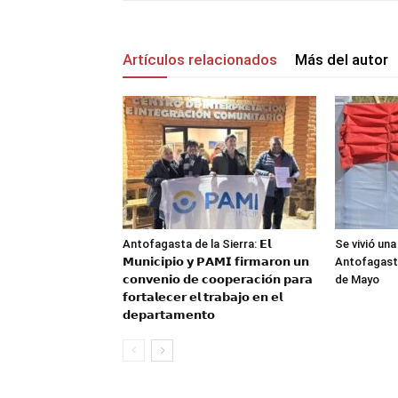
Artículos relacionados
Más del autor
Antofagasta de la Sierra: 𝗘𝗹
Se vivió una
𝗠𝘂𝗻𝗶𝗰𝗶𝗽𝗶𝗼 𝘆 𝗣𝗔𝗠𝗜 𝗳𝗶𝗿𝗺𝗮𝗿𝗼𝗻 𝘂𝗻
Antofagasta
𝗰𝗼𝗻𝘃𝗲𝗻𝗶𝗼 𝗱𝗲 𝗰𝗼𝗼𝗽𝗲𝗿𝗮𝗰𝗶𝗼́𝗻 𝗽𝗮𝗿𝗮
de Mayo
𝗳𝗼𝗿𝘁𝗮𝗹𝗲𝗰𝗲𝗿 𝗲𝗹 𝘁𝗿𝗮𝗯𝗮𝗷𝗼 𝗲𝗻 𝗲𝗹
𝗱𝗲𝗽𝗮𝗿𝘁𝗮𝗺𝗲𝗻𝘁𝗼