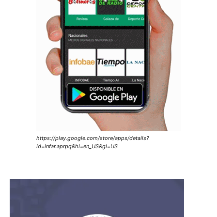
https://play.google.com/store/apps/details?
id=infar.aprpq&hl=en_US&gl=US