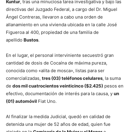
Kuntur
, tras una minuciosa tarea investigativa y bajo las
directivas del Juzgado Federal, a cargo del Dr. Miguel
Ángel Contreras, llevaron a cabo una orden de
allanamiento en una vivienda ubicada en la calle José
Figueroa al 400, propiedad de una familia de
apellido
Bustos
.
En el lugar, el personal interviniente secuestró gran
cantidad de dosis de Cocaína de máxima pureza,
conocida como «alita de mosca», listas para ser
comercializadas,
tres (03) teléfonos celulares
, la suma
de
dos mil cuatrocientos veinticinco ($2.425)
pesos en
efectivo, documentación de interés para la causa, y
un
(01) automóvil
Fiat Uno.
Al finalizar la medida Judicial, quedó en calidad de
detenida una mujer de 52 años de edad, quien fue
alojada en la
Comisaría de la Mujer y el Menor
a