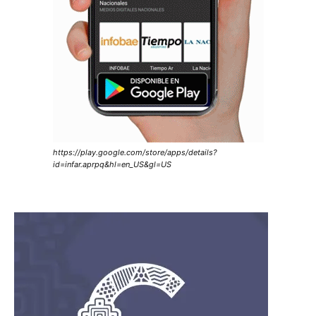
https://play.google.com/store/apps/details?
id=infar.aprpq&hl=en_US&gl=US