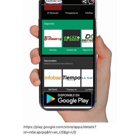
https://play.google.com/store/apps/details?
id=infar.aprpq&hl=en_US&gl=US