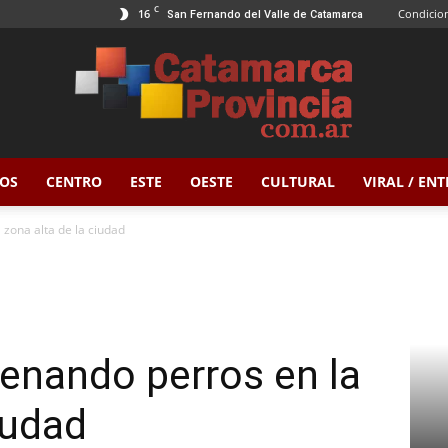
C
16
Condicion
San Fernando del Valle de Catamarca
OS
CENTRO
ESTE
OESTE
CULTURAL
VIRAL / EN
Catamarca
zona alta de la ciudad
Provincia
enando perros en la
iudad