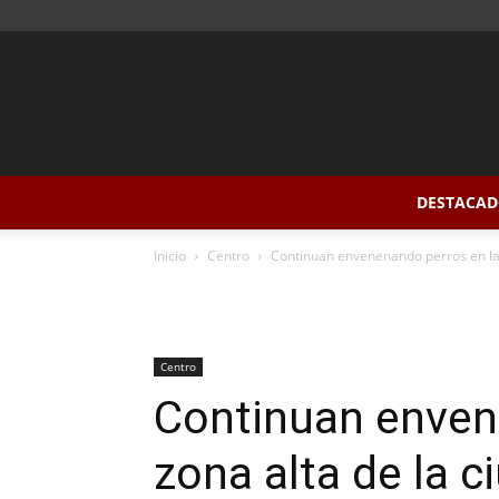
DESTACAD
Inicio
Centro
Continuan envenenando perros en la 
Centro
Continuan enven
zona alta de la c