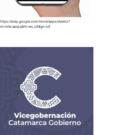
https://play.google.com/store/apps/details?
id=infar.aprpq&hl=en_US&gl=US