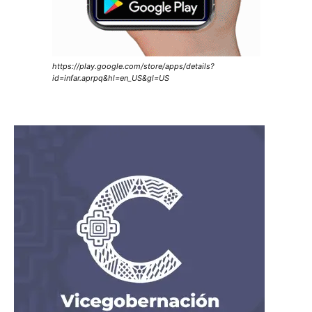
https://play.google.com/store/apps/details?
id=infar.aprpq&hl=en_US&gl=US