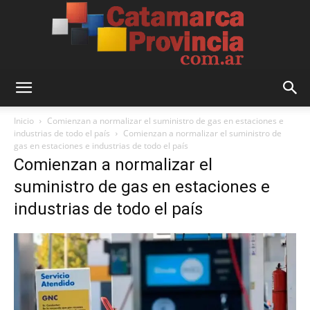
Catamarca
Inicio
Comienzan a normalizar el suministro de gas en estaciones e
industrias de todo el país
Comienzan a normalizar el suministro de
gas en estaciones e industrias de todo el país
Comienzan a normalizar el
Provincia
suministro de gas en estaciones e
industrias de todo el país