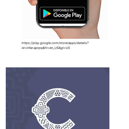
https://play.google.com/store/apps/details?
id=infar.aprpq&hl=en_US&gl=US