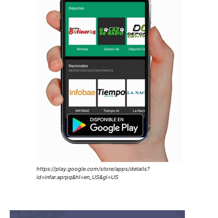
https://play.google.com/store/apps/details?
id=infar.aprpq&hl=en_US&gl=US